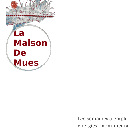
Skip
to
content
Les semaines à emplir
énergies, monumental