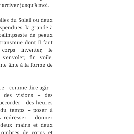
r arriver jusqu’à moi.
lles du Soleil ou deux
spendues, la grande à
 palimpseste de peaux
, transmue dont il faut
corps inventer, le
 s’envoler, fin voile,
une âme à la forme de
e – comme dire agir –
le des visions – des
 accorder – des heures
s du temps – poser à
s redresser – donner
 deux mains et deux
 ombres de corps et