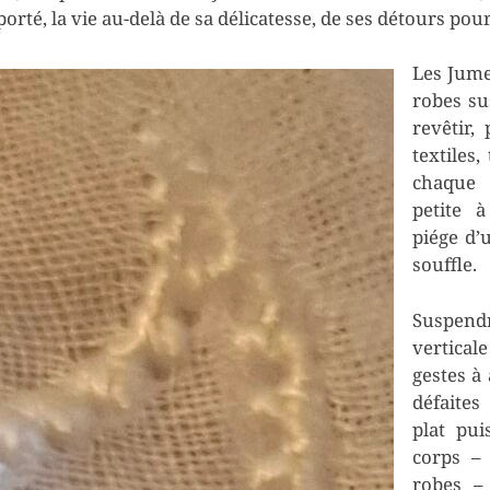
porté, la vie au-delà de sa délicatesse, de ses détours pou
Les Jume
robes su
revêtir,
textiles
chaque 
petite à
piége d’
souffle.
Suspendr
vertica
gestes à
défaite
plat pui
corps –
robes –