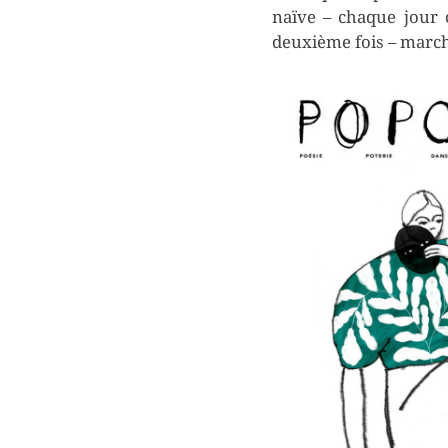
naïve – chaque jour 
deuxième fois – march