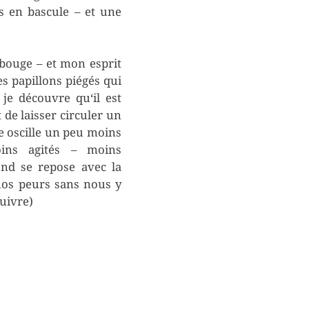
s en bascule – et une
 bouge – et mon esprit
es papillons piégés qui
 je découvre qu‘il est
 de laisser circuler un
re oscille un peu moins
oins agités – moins
ond se repose avec la
nos peurs sans nous y
suivre)