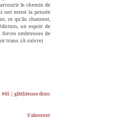
parcourir le chemin de
ui ont mené la pensée
nt, ce qu’ils chantent,
édiction, un espoir de
es forces ombreuses de
r trans. (À suivre)
#45 | gib(b)euse donc
S'abonner