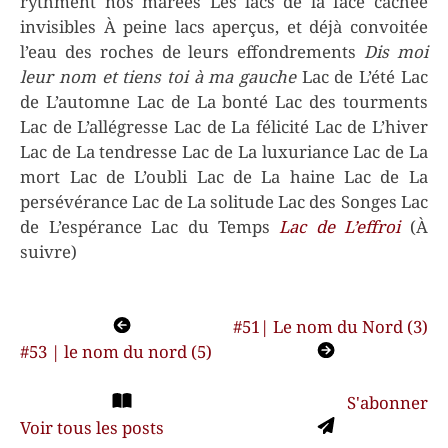
rythment nos marées Les lacs de la face cachée
invisibles À peine lacs aperçus, et déjà convoitée
l’eau des roches de leurs effondrements
Dis moi
leur nom et tiens toi à ma gauche
Lac de L’été Lac
de L’automne Lac de La bonté Lac des tourments
Lac de L’allégresse Lac de La félicité Lac de L’hiver
Lac de La tendresse Lac de La luxuriance Lac de La
mort Lac de L’oubli Lac de La haine Lac de La
persévérance Lac de La solitude Lac des Songes Lac
de L’espérance Lac du Temps
Lac de L’effroi
(À
suivre)
Navigation
#51| Le nom du Nord (3)
#53 | le nom du nord (5)
de
l’article
S'abonner
Voir tous les posts